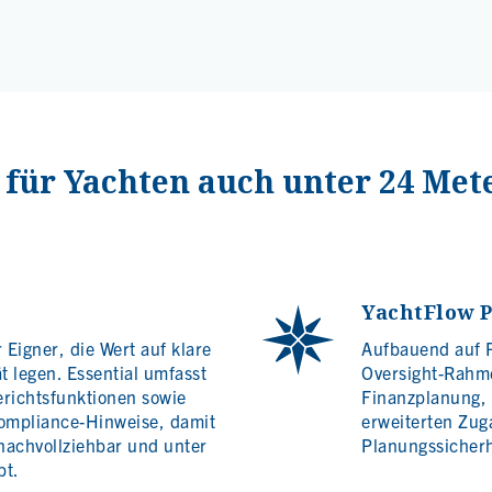
t für Yachten auch unter 24 Met
YachtFlow 
Eigner, die Wert auf klare
Aufbauend auf 
t legen. Essential umfasst
Oversight-Rahme
erichtsfunktionen sowie
Finanzplanung, 
ompliance-Hinweise, damit
erweiterten Zug
 nachvollziehbar und unter
Planungssicherh
bt.